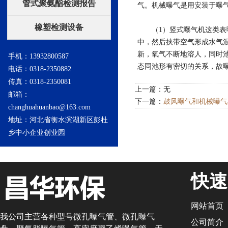
管式聚氨酯检测报告
气。机械曝气是用安装于曝
橡塑检测设备
（1）竖式曝气机这类表曝
中，然后挟带空气形成水气
新，氧气不断地溶人，同时
手机：13932800587
态同池形有密切的关系，故
电话：0318-2350882
传真：0318-2350081
上一篇：无
邮箱：
下一篇：
鼓风曝气和机械曝气
changhuahuanbao@163.com
地址：河北省衡水滨湖新区彭杜
乡中小企业创业园
快速
网站首页
我公司主营各种型号微孔曝气管、微孔曝气
公司简介