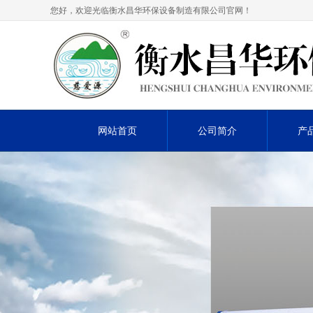
您好，欢迎光临衡水昌华环保设备制造有限公司官网！
网站首页
公司简介
产