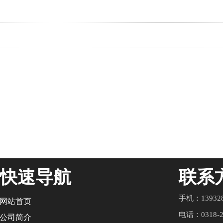
快速导航
联系
手机：139328
网站首页
电话：0318-2
公司简介