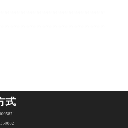
方式
00587
350882